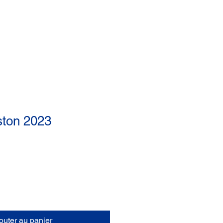
Bons de commandes
FAQ
Site Lions
ston 2023
outer au panier