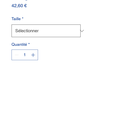
Prix
42,60 €
Taille
*
Quantité
*
Ajouter au panier
Insigne B18GF de 1,3 cm
Insigne B1GF de 1,6 cm
© 2023 Lions International DM103 France