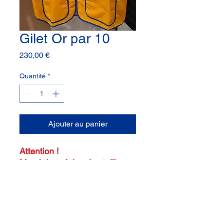
Gilet Or par 10
Prix
230,00 €
Quantité
*
Ajouter au panier
Attention !
Merci de préciser les tailles
(M - 2XL) sur la note au
moment du paiement.
Précisez les tailles