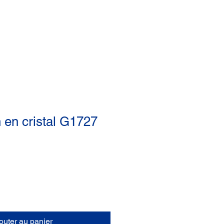
Bons de commandes
FAQ
Site Lions
 en cristal G1727
outer au panier