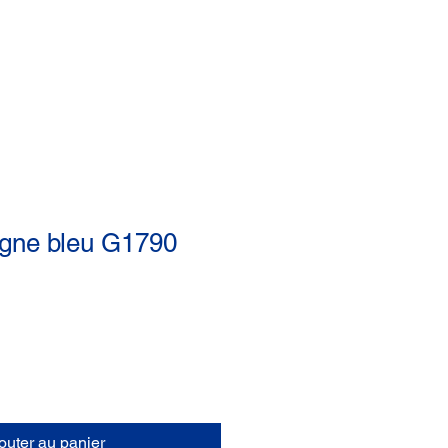
Bons de commandes
FAQ
Site Lions
igne bleu G1790
outer au panier