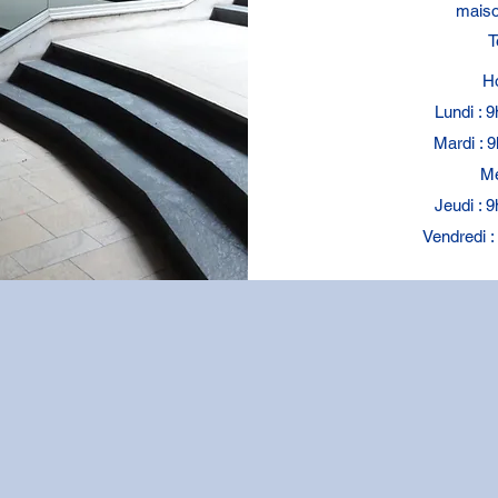
maiso
T
Ho
Lundi : 
Mardi : 
Me
Jeudi : 
Vendredi 